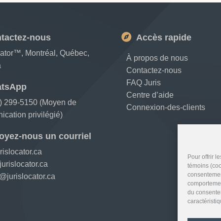
tactez-nous
Accès rapide
cator™, Montréal, Québec,
À propos de nous
a
Contactez-nous
FAQ Juris
tsApp
Centre d’aide
) 299-5150 (Moyen de
Connexion-des-clients
cation privilégié)
oyez-nous un courriel
rislocator.ca
Pour offrir 
urislocator.ca
témoins (coo
consentement
@jurislocator.ca
comportement
du consentem
caractéristi