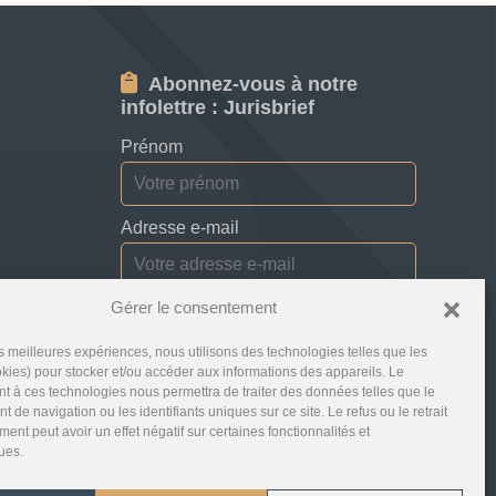
Abonnez-vous à notre
infolettre : Jurisbrief
Prénom
Adresse e-mail
Gérer le consentement
Je consens à recevoir des bulletins,
des mises à jour et des courriels
les meilleures expériences, nous utilisons des technologies telles que les
promotionnels de la part de Jurislocator.
kies) pour stocker et/ou accéder aux informations des appareils. Le
 à ces technologies nous permettra de traiter des données telles que le
 de navigation ou les identifiants uniques sur ce site. Le refus ou le retrait
ent peut avoir un effet négatif sur certaines fonctionnalités et
ques.
Veuillez lire attentivement notre
Abonnement aux courriels de la newsletter