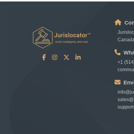
Con
Jurislo
Canad
Wha
+1 (514
communi
Env
info@ju
sales@j
support