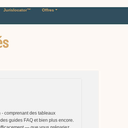
Jurislocator™
Offres
és
n - comprenant des tableaux
des guides FAQ et bien plus encore.
s efficacement — que vous prépariez