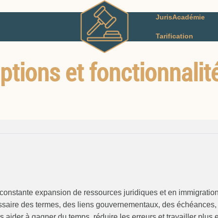
JurisAcadémie
Tarification
ptions et fonctionnalit
 constante expansion de ressources juridiques et en immigratio
saire des termes, des liens gouvernementaux, des échéances, 
us aider à gagner du temps, réduire les erreurs et travailler plu