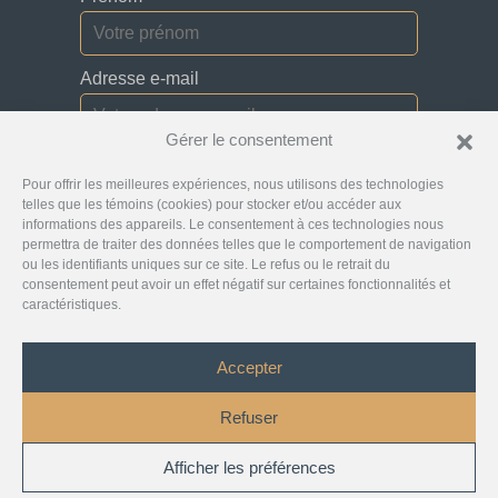
Adresse e-mail
Gérer le consentement
Je consens à recevoir des bulletins, des
Pour offrir les meilleures expériences, nous utilisons des technologies
mises à jour et des courriels promotionnels de
la part de Jurislocator.
telles que les témoins (cookies) pour stocker et/ou accéder aux
informations des appareils. Le consentement à ces technologies nous
permettra de traiter des données telles que le comportement de navigation
ou les identifiants uniques sur ce site. Le refus ou le retrait du
consentement peut avoir un effet négatif sur certaines fonctionnalités et
caractéristiques.
Veuillez lire attentivement notre
Abonnement aux
courriels de la newsletter
Accepter
©
Jurislocator™
2026 - Tous droits réservés
Refuser
Droit d’auteur
Politique de confidentialité
Clause de non-responsabilité
Afficher les préférences
1
Conditions générales
Chat with Us