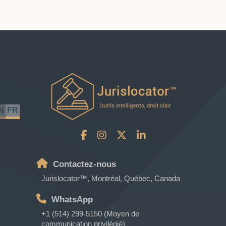
N
FR
Contactez-nous
Jurislocator™, Montréal, Québec, Canada
WhatsApp
+1 (514) 299-5150 (Moyen de
communication privilégié)