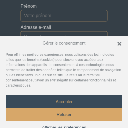
Prénom
Adresse e-mail
Gérer le consentement
Je consens à recevoir des bulletins, des
Pour offrir les meilleures expériences, nous utilisons des technologies
mises à jour et des courriels promotionnels de
la part de Jurislocator.
telles que les témoins (cookies) pour stocker et/ou accéder aux
informations des appareils. Le consentement à ces technologies nous
permettra de traiter des données telles que le comportement de navigation
ou les identifiants uniques sur ce site. Le refus ou le retrait du
consentement peut avoir un effet négatif sur certaines fonctionnalités et
caractéristiques.
Veuillez lire attentivement notre
Abonnement aux
courriels de la newsletter
Accepter
©
Jurislocator™
2026 - Tous droits réservés
Refuser
Droit d’auteur
Politique de confidentialité
Clause de non-responsabilité
Afficher les préférences