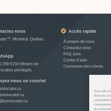
tactez-nous
Accès rapide
cator™, Montréal, Québec,
À propos de nous
a
Contactez-nous
FAQ Juris
tsApp
Centre d’aide
) 299-5150 (Moyen de
Connexion-des-clients
cation privilégié)
oyez-nous un courriel
rislocator.ca
Pour offrir 
urislocator.ca
témoins (coo
consentement
@jurislocator.ca
comportement
du consentem