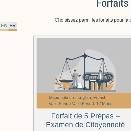
Forfaits
Choisissez parmi les forfaits pour la
EN
FR
Disponible en : English, French
Valid Period:Valid Period: 12 Mois
Forfait de 5 Prépas –
Examen de Citoyenneté