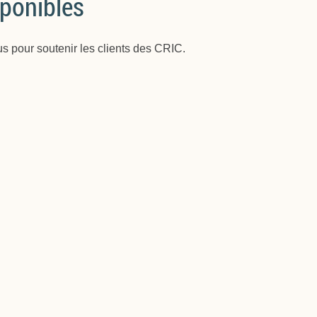
sponibles
us pour soutenir les clients des CRIC.
Disponible en : Anglais, Français
Valid Period:Valid Period: 12 Mois