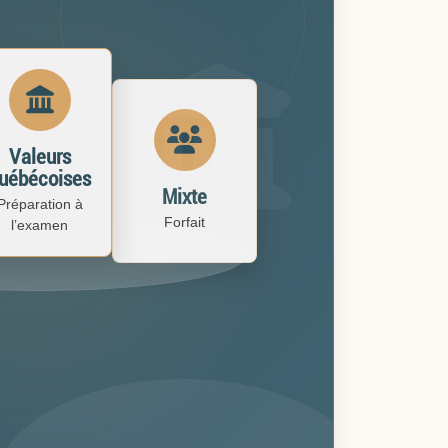
Valeurs
uébécoises
Mixte
Préparation à
Forfait
l’examen