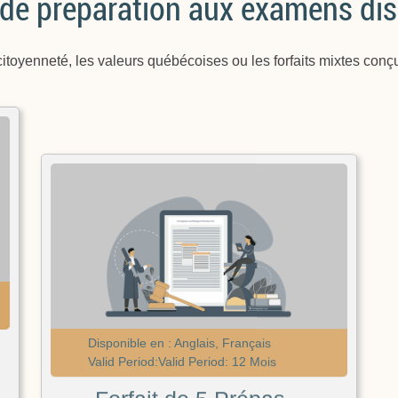
 de préparation aux examens di
 citoyenneté, les valeurs québécoises ou les forfaits mixtes conç
Disponible en : Anglais, Français
Valid Period:Valid Period: 12 Mois
Forfait de 5 Prépas –
Examen des Valeurs