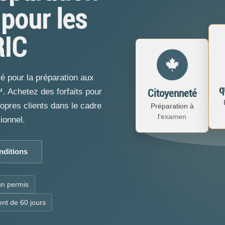
pour les
RIC
ré pour la préparation aux
q
. Achetez des forfaits pour
Citoyenneté
opres clients dans le cadre
Préparation à
l’examen
ionnel.
onditions
’un permis
ent de 60 jours