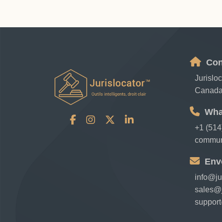
Con
Jurislo
Canad
Wha
+1 (514
communi
Env
info@ju
sales@j
support