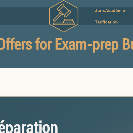
JurisAcadémie
Tarification
Offers for Exam-prep B
réparation