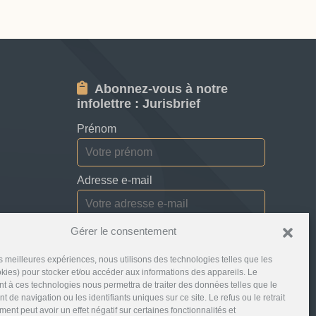
Abonnez-vous à notre
infolettre : Jurisbrief
Prénom
Adresse e-mail
Gérer le consentement
Je consens à recevoir des bulletins,
des mises à jour et des courriels
les meilleures expériences, nous utilisons des technologies telles que les
promotionnels de la part de Jurislocator.
kies) pour stocker et/ou accéder aux informations des appareils. Le
 à ces technologies nous permettra de traiter des données telles que le
 de navigation ou les identifiants uniques sur ce site. Le refus ou le retrait
ent peut avoir un effet négatif sur certaines fonctionnalités et