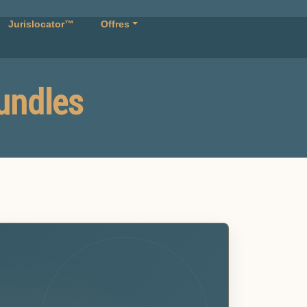
Jurislocator™
Offres
undles