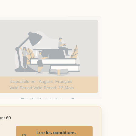
Forfait mixte – 3
Citoyenneté + 3 Valeurs
québécoises
Contient six (6) codes au total
3 pour la Citoyenneté
3 pour les Valeurs québécoises
Offre polyvalente pour les consultants actifs
dans plusieurs volets
Voir les détails
Acheter maintenant
ant 60
.
Lire les conditions