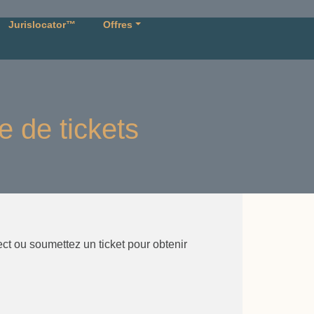
Jurislocator™
Offres
e de tickets
ct ou soumettez un ticket pour obtenir