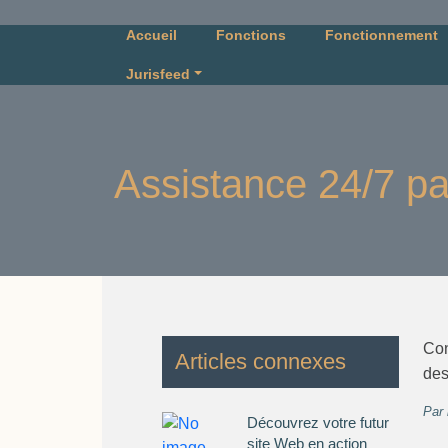
Accueil
Fonctions
Fonctionnement
Jurisfeed
Assistance 24/7 par
Con
Articles connexes
des
Par
Découvrez votre futur
site Web en action