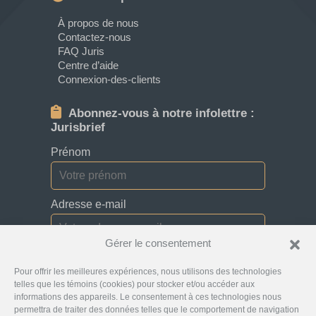
À propos de nous
Contactez-nous
FAQ Juris
Centre d’aide
Connexion-des-clients
Abonnez-vous à notre infolettre :
Jurisbrief
Prénom
Adresse e-mail
Gérer le consentement
Je consens à recevoir des bulletins, des
Pour offrir les meilleures expériences, nous utilisons des technologies
mises à jour et des courriels promotionnels de
la part de Jurislocator.
telles que les témoins (cookies) pour stocker et/ou accéder aux
informations des appareils. Le consentement à ces technologies nous
permettra de traiter des données telles que le comportement de navigation