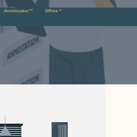
Jurislocator™
Offres