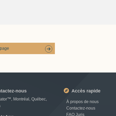
 page
tactez-nous
Accès rapide
cator™, Montréal, Québec,
À propos de nous
a
Contactez-nous
FAQ Juris