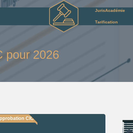
JurisAcadémie
Tarification
C pour 2026
pprobation CICC