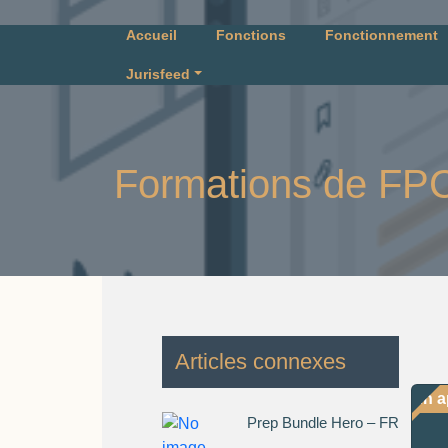
Accueil
Fonctions
Fonctionnement
Jurisfeed
Formations de FP
Articles connexes
En a
Prep Bundle Hero – FR