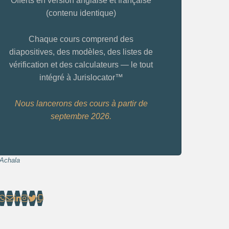
Offerts en version anglaise et française
(contenu identique)
Chaque cours comprend des
diapositives, des modèles, des listes de
vérification et des calculateurs — le tout
intégré à Jurislocator™
Nous lancerons des cours à partir de
septembre 2026.
Achala