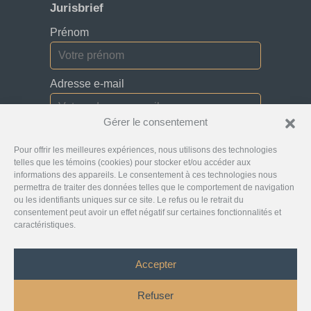
Jurisbrief
Prénom
Adresse e-mail
Gérer le consentement
Je consens à recevoir des bulletins, des
Pour offrir les meilleures expériences, nous utilisons des technologies
mises à jour et des courriels promotionnels de
la part de Jurislocator.
telles que les témoins (cookies) pour stocker et/ou accéder aux
informations des appareils. Le consentement à ces technologies nous
permettra de traiter des données telles que le comportement de navigation
ou les identifiants uniques sur ce site. Le refus ou le retrait du
consentement peut avoir un effet négatif sur certaines fonctionnalités et
caractéristiques.
Veuillez lire attentivement notre
Abonnement aux
courriels de la newsletter
Accepter
©
Jurislocator™
2026 - Tous droits réservés
Refuser
Droit d’auteur