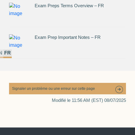
Exam Preps Terms Overview – FR
Exam Prep Important Notes – FR
N
FR
Signaler un problème ou une erreur sur cette page
Modifié le 11:56 AM (EST) 08/07/2025